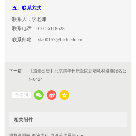
五、
联系方式
联系人：
李
老师
联系
电话：
010-5611
8628
联系
邮箱：
lxla00153@btch.edu.cn
下一篇：
【遴选公告】北京清华长庚医院新增耗材遴选报名公
告0424
分享到
相关附件
规格说明书-血液内科-血液分离系统.doc