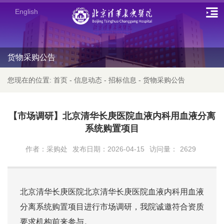
English
货物采购公告
您现在的位置:
首页
-
信息动态
-
招标信息
-
货物采购公告
【市场调研】北京清华长庚医院血液内科用血液分离
系统购置项目
作者：采购处
发布日期：2026-04-15
访问量：
2629
北京清华长庚
医院北京清华长庚医院血液内科用血液
分离系统购置项目进
行市场调研，
我院诚邀符合资质
要求机构前来参与
。