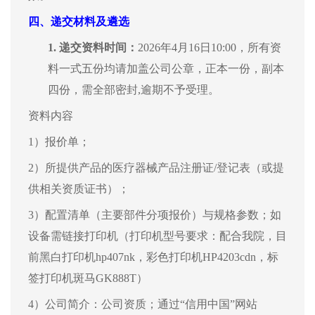
四、
递交材料及遴选
1.
递
交资料时间：
202
6
年
4
月
16
日10:00
，
所有资
料一式五份均请加盖公司公章，正本一份，副本
四份，需全部密封
,逾期不予受理。
资料内容
1）报价单；
2）所提供产品的医疗器械产品注册证/登记表（或提
供相关资质证书）；
3）配置清单（主要部件分项报价）与规格参数；如
设备需链接打印机（打印机型号要求：配合我院，目
前黑白打印机hp407nk，彩色打印机HP4203cdn，标
签打印机斑马GK888T）
4）公司简介：公司资质；通过“信用中国”网站