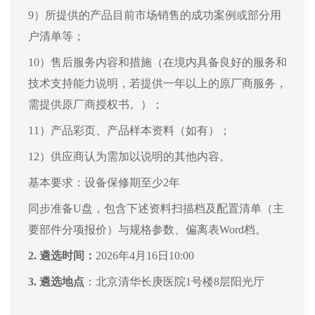
9）所提供的产品目前市场销售的成功案例或部分用
户清单等；
10）售后服务内容和措施（在境内具备良好的服务和
技术支持能力说明，若提供一年以上的原厂商服务，
需提供原厂商授权书。）；
11）产品彩页、产品样本资料（如有）；
12）供应商认为需加以说明的其他内容。
基本要求：设备保修期至少
2年
同步准备
U盘，包含下述资料扫描档及配置清单（主
要部件分项报价）与规格参数、偏离表
Word档。
2.
遴选时间：
202
6
年
4
月
16
日10:00
3.
遴选地点
：北京清华长庚医院
1号楼8层
阳光厅