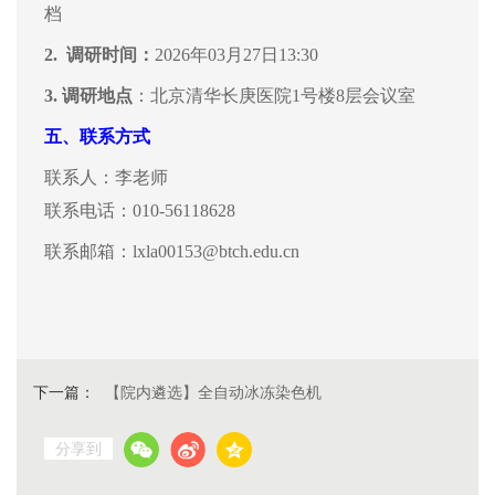
档
2. 调研
时间：
202
6
年
03
月
27
日
13:30
3.
调研地点
：北京清华长庚医院
1号楼8层会议室
五、
联系方式
联系人：
李
老师
联系
电话：010-5611
8628
联系
邮箱：
lxla00153@btch.edu.cn
下一篇：
【院内遴选】全自动冰冻染色机
分享到