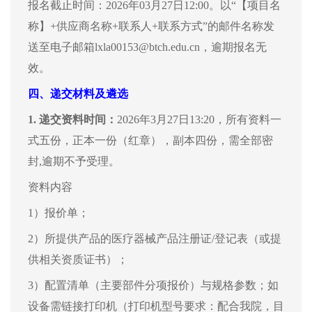
报名截止时间：2026年03月27日12:00。以“【项目名
称】+供应商名称+联系人+联系方式”的邮件名称发
送至电子邮箱lxla00153@btch.edu.cn，逾期报名无
效。
四、
递交材料及遴选
1.
递
交资料时间：
202
6
年
3
月
27
日
13:20
，
所有资料一
式五份，正本一份（红章），副本四份，需全部密
封,逾期不予受理。
资料内容
1）报价单；
2）所提供产品的医疗器械产品注册证/登记表（或提
供相关资质证书）；
3）配置清单（主要部件分项报价）与规格参数；如
设备需链接打印机（打印机型号要求：配合我院，目