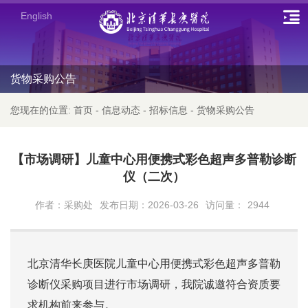
English
货物采购公告
您现在的位置:
首页
-
信息动态
-
招标信息
-
货物采购公告
【市场调研】儿童中心用便携式彩色超声多普勒诊断
仪（二次）
作者：采购处
发布日期：2026-03-26
访问量：
2944
北京清华长庚医院
儿童中心用便携式彩色超声多普勒
诊断仪采购项目
进行市场调研，
我院诚邀符合资质要
求机构前来参与
。