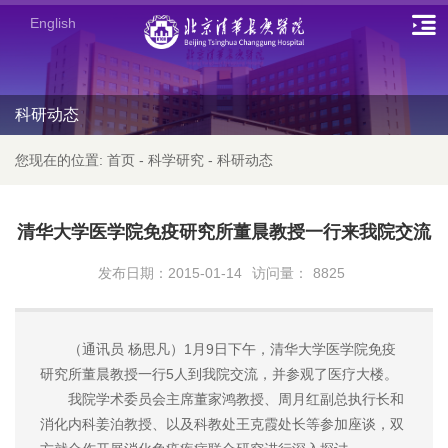
English
科研动态
您现在的位置:
首页
-
科学研究
-
科研动态
清华大学医学院免疫研究所董晨教授一行来我院交流
发布日期：2015-01-14
访问量：
8825
（通讯员 杨思凡）1月9日下午，清华大学医学院免疫
研究所董晨教授一行5人到我院交流，并参观了医疗大楼。
我院学术委员会主席董家鸿教授、周月红副总执行长和
消化内科姜泊教授、以及科教处王克霞处长等参加座谈，双