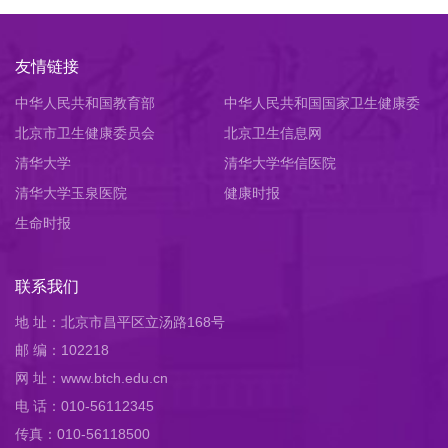
友情链接
中华人民共和国教育部
中华人民共和国国家卫生健康委
北京市卫生健康委员会
员会
北京卫生信息网
清华大学
清华大学华信医院
清华大学玉泉医院
健康时报
生命时报
联系我们
地 址：北京市昌平区立汤路168号
邮 编：102218
网 址：www.btch.edu.cn
电 话：010-56112345
传真：010-56118500