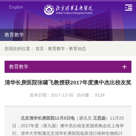
English
教育教学
您现在的位置：
首页
-
教育教学
-
教育动态
教育教学
清华长庚医院张啸飞教授获2017年度澳中杰出校友奖
发布日期：2017-12-05
访问量：
8124
北京清华长庚医院12月5日电
（通讯员
王思扬
）11月25
日，2017年度（第九届）澳中杰出校友奖颁奖晚会在上海举
行。清华大学附属北京清华长庚医院临床流行病和生物统计