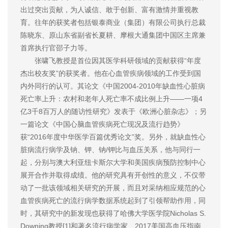
出过突出贡献，为人诚信、敢于创新、富有激情并重视教
育。往年的获奖者包括银泰商业（集团）有限公司执行总裁
陈晓东、原山东省副省长夏耕、摩根大通集团中国区主席兼
首席执行官邵子力等。
张啸飞教授是首位因其医学科研领域的贡献获得“年度
杰出校友奖”的获奖者。他在心血管疾病领域的工作受到国
内外同行的认可。其论文《中国2004-2010年缺血性心脏病
死亡率上升：农村和老年人死亡率不成比例上升——一项4
亿3千8百万人的随访性研究》发表于《欧洲心脏杂志》；另
一篇论文《中国心脑血管疾病死亡现况及流行趋势》
获“2016年度中华医学百篇优秀论文”奖。另外，就缺血性心
脏病流行病学及钠、钾、钠/钾比与血压关系，他与同行一
起，分别与澳大利亚纽卡斯尔大学和美国疾病预防控制中心
展开合作并取得成绩。他的研究具有开创性的意义，不仅带
动了一批该领域相关研究的开展，而且对采纳相应规范的心
血管疾病死亡的流行病学数据系统起到了引领帮助作用，同
时，其研究中的新发现也获得了哈佛大学医学院Nicholas S.
Downing教授[1]和著名流行病学家、2017美国高血压指南