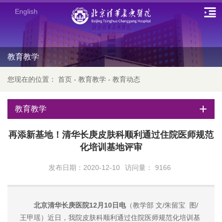
English
教育教学
您现在的位置：
首页
-
教育教学
-
教育动态
教育教学
再添新基地！清华长庚皮肤科顺利通过住院医师规范
化培训基地评审
发布日期：2020-12-10
访问量：
9166
北京清华长庚医院12月10日电
（教学部 文/朱留宝 图/
王甲瑶）近日，我院皮肤科顺利通过住院医师规范化培训基