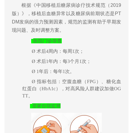
根据《中国移植后糖尿病诊疗技术规范（2019
版）》，移植后血糖异常以及糖尿病前期状态是PT
DM发病的强力预测因素，规范的监测有助于早期发
现问题、及时调整方案。
医院门诊筛查
·
Ø
术后
4
周内：每周
1
次；
Ø
术
后
1
年内：每
3
个月
1
次；
Ø
1
年后：每年
1
次。
Ø
指标包括：空腹血糖（
FPG
）、糖化血
红蛋白（
HbA1c
），对高风险人群建议加做
OG
TT
。
居家自我监测
·