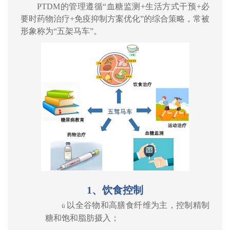
PTDM
的管理遵循
“
血糖监测
+
生活方式干预
+
必
要时药物治疗
+
免疫抑制方案优化
”
的综合策略，常被
形象称为
“
五架马车
”
。
1
、饮食控制
以全谷物和高膳食纤维为主，控制精制
ü
糖和饱和脂肪摄入；