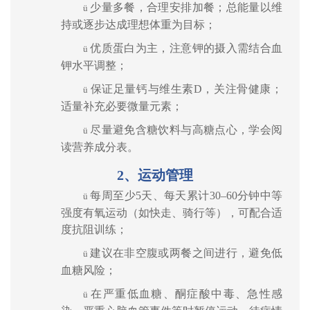
少量多餐，合理安排加餐；总能量以维
ü
持或逐步达成理想体重为目标；
优质蛋白为主，注意钾的摄入需结合血
ü
钾水平调整；
保证足量钙与维生素
D
，关注骨健康；
ü
适量补充必要微量元素；
尽量避免含糖饮料与高糖点心，学会阅
ü
读营养成分表。
2
、运动管理
每周至少
5
天、每天累计
30–60
分钟中等
ü
强度有氧运动（如快走、骑行等），可配合适
度抗阻训练；
建议在非空腹或两餐之间进行，避免低
ü
血糖风险；
在严重低血糖、酮症酸中毒、急性感
ü