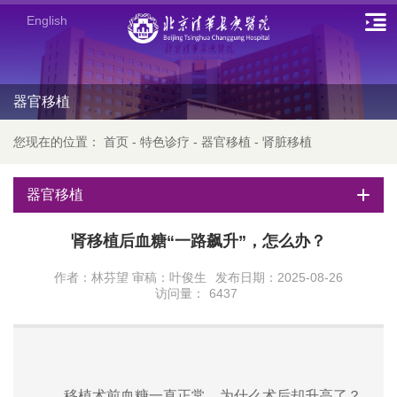
English
器官移植
您现在的位置：
首页
-
特色诊疗
-
器官移植
-
肾脏移植
器官移植
肾移植后血糖“一路飙升”，怎么办？
作者：林芬望 审稿：叶俊生
发布日期：2025-08-26
访问量：
6437
移植术前血糖一直正常，为什么术后却升高了？