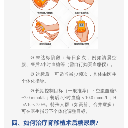
Ø
未达标阶段：每日多次，例如清晨空
腹、餐后
2
小时血糖等（需自行购买
血糖仪
）。
Ø
达标后：可适当减少频次，具体由医生
个体化指导。
Ø
长期控制目标（一般推荐）：空腹血糖
5
~7.0 mmol/L
；餐后
2
小时血糖＜
10.0 mmol/L
；
H
bA1c
＜
7.0%
。特殊人群（如高龄、合并症多）
可在医生指导下个体化调整目标。
四、如何治疗肾移植术后糖尿病
?