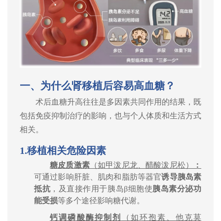
一、为什么肾移植后容易高血糖？
术后血糖升高往往是多因素共同作用的结果，既
包括免疫抑制治疗的影响，也与个人体质和生活方式
相关。
1.
移植相关危险因素
糖皮质激素
（如甲泼尼龙、醋酸泼尼松）
：
可通过影响肝脏、肌肉和脂肪等器官
诱导胰岛素
抵抗
，及直接作用于胰岛
β
细胞使
胰岛素分泌功
能受损
等多个途径影响糖代谢。
钙调磷酸酶抑制剂
（如环孢素、他克莫