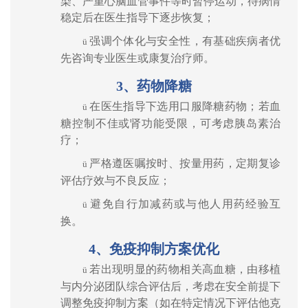
染、严重心脑血管事件等时暂停运动，待病情
稳定后在医生指导下逐步恢复；
强调个体化与安全性，有基础疾病者优
ü
先咨询专业医生或康复治疗师。
3
、药物降糖
在医生指导下选用口服降糖药物；若血
ü
糖控制不佳或肾功能受限，可考虑胰岛素治
疗；
严格遵医嘱按时、按量用药，定期复诊
ü
评估疗效与不良反应；
避免自行加减药或与他人用药经验互
ü
换。
4
、免疫抑制方案优化
若出现明显的药物相关高血糖，由移植
ü
与内分泌团队综合评估后，考虑在安全前提下
调整免疫抑制方案（如在特定情况下评估他克