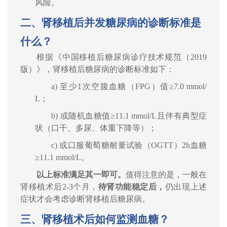
风险。
二、肾移植后并发糖尿病的诊断标准是
什么？
根据《中国移植后糖尿病诊疗技术规范（
2019
版）》，肾移植后糖尿病的诊断标准如下：
a)
至少
1
次空腹血糖（
FPG
）值
≥7.0 mmol/
L
；
b)
或随机血糖值
≥11.1 mmol/L
且伴有典型症
状（口干、多尿、体重下降等）；
c)
或口服葡萄糖耐量试验（
OGTT
）
2h
血糖
≥11.1 mmol/L
。
以上标准满足其一即可。
值得注意的是，一般在
肾移植术后
2-3
个月，
待肾功能稳定后，
仍出现上述
症状才会考虑诊断肾移植后糖尿病。
三、肾移植术后如何监测血糖？