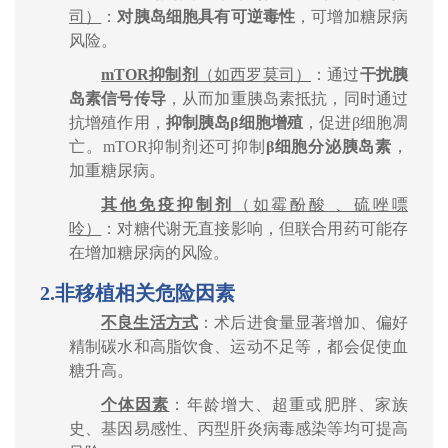
司）
：
对胰岛细胞具有可逆毒性
，可增加糖尿病
风险。
mTOR
抑制剂
（如西罗莫司）
：通过
干扰胰
岛素信号传导
，从而加重胰岛素抵抗，同时通过
抗增殖作用，
抑制胰岛
β
细胞增殖
，促进
β
细胞凋
亡。
mTOR
抑制剂还可抑制
β
细胞分泌胰岛素
，
加重糖尿病。
其他免疫抑制剂
（如
霉酚酸
、硫唑嘌
呤）
：对糖代谢无直接影响，但联合用药可能存
在增加糖尿病的风险。
2.
非移植相关危险因素
不良生活方式
：术后进食量显著增加、偏好
精制碳水和高脂饮食、运动不足等，都会促使血
糖升高。
个体因素
：年龄增大、超重或肥胖、家族
史、基因易感性、丙型肝炎病毒感染等均可提高