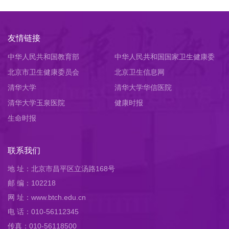
友情链接
中华人民共和国教育部
中华人民共和国国家卫生健康委
北京市卫生健康委员会
员会
北京卫生信息网
清华大学
清华大学华信医院
清华大学玉泉医院
健康时报
生命时报
联系我们
地 址：北京市昌平区立汤路168号
邮 编：102218
网 址：www.btch.edu.cn
电 话：010-56112345
传真：010-56118500