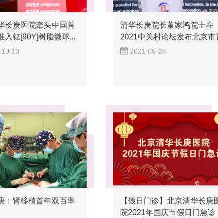
华长庚医院牵头中国首
清华长庚院长董家鸿院士在
入钇[90Y]树脂微球...
2021中关村论坛发布北京市
个...
-10-13
2021-09-28
庚：肾移植首年双百率
【假日门诊】北京清华长庚
院2021年国庆节假日门急诊