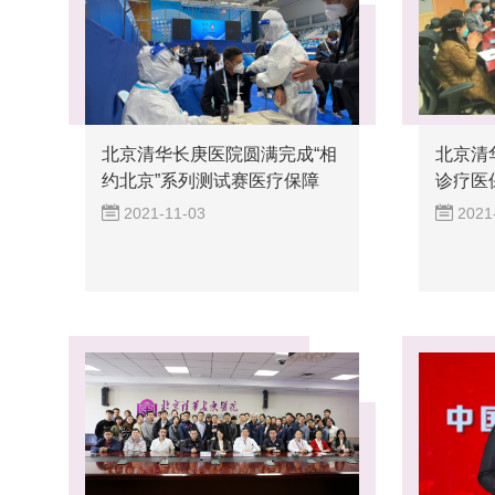
北京清华长庚医院圆满完成“相
北京清
约北京”系列测试赛医疗保障
诊疗医
任...
2021-11-03
2021