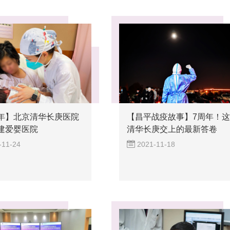
年】北京清华长庚医院
【昌平战疫故事】7周年！
建爱婴医院
清华长庚交上的最新答卷
-11-24
2021-11-18