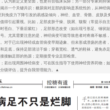
，认为新定义更全面，也更符合临床实际；另一部分专家则持保
已揭示一个关键共识：糖尿病对足部的影响是系统性的，从神经
至到免疫力下降引发的易感染倾向，神经、血管、骨骼、皮肤及
现值得引起重视。比如，足部皮肤干燥、脱屑、皲裂（常提示自
起时苍白、下垂后紫红），足部形态改变（如出现弓形足、锤状
信号。尤其需要注意的是，神经病变可能导致患者对疼痛不敏感
移。对于已出现神经或血管病变早期迹象、但未形成溃疡的患者
缝和足底，保持足部清洁干燥；穿着宽松、透气的鞋袜，避免赤
直接接触足部的热源；定期接受专业足部检查。
脂；若出现周围神经病变，可在医生指导下使用神经营养药物；
险分级评估，提升自我管理能力。▲