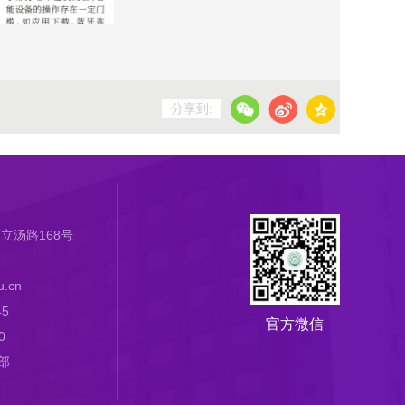
分享到:
立汤路168号
.cn
45
官方微信
0
部