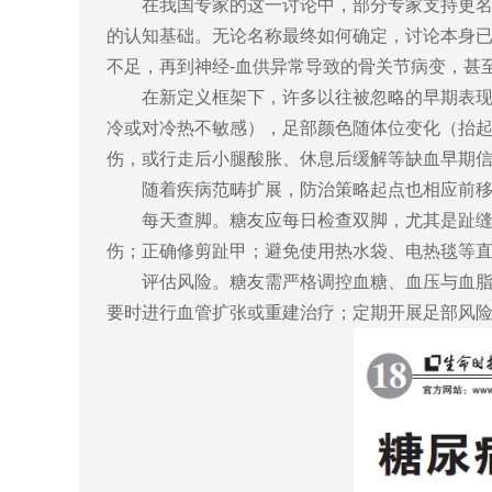
在我国专家的这一讨论中，部分专家支持更名
的认知基础。无论名称最终如何确定，讨论本身
不足，再到神经-血供异常导致的骨关节病变，甚
在新定义框架下，许多以往被忽略的早期表
冷或对冷热不敏感），足部颜色随体位变化（抬
伤，或行走后小腿酸胀、休息后缓解等缺血早期
随着疾病范畴扩展，防治策略起点也相应前
每天查脚。糖友应每日检查双脚，尤其是趾
伤；正确修剪趾甲；避免使用热水袋、电热毯等
评估风险。糖友需严格调控血糖、血压与血
要时进行血管扩张或重建治疗；定期开展足部风