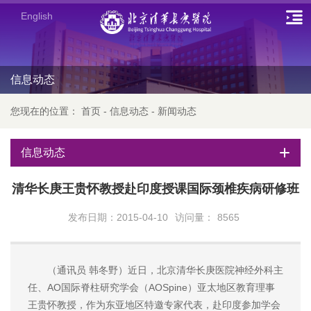
English
信息动态
您现在的位置：
首页
-
信息动态
-
新闻动态
信息动态
清华长庚王贵怀教授赴印度授课国际颈椎疾病研修班
发布日期：2015-04-10
访问量：
8565
（通讯员 韩冬野）近日，北京清华长庚医院神经外科主
任、AO国际脊柱研究学会（AOSpine）亚太地区教育理事
王贵怀教授，作为东亚地区特邀专家代表，赴印度参加学会