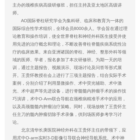
主办的颈椎疾病高级研修班，担任主持及亚太地区高级讲
师。
AO国际脊柱研究学会为集科研、临床和教育为一体的
国际综合性学术组织，全球会员8000余人。学会旨在通过理
论教育和操作培训，使全世界脊柱和神经外科医生接受并使
用先进的治疗概念和理论，不断改善脊柱脊髓疾病系统性治
疗的临床效果。来自亚洲诸国的脊柱、神经、整形外科等领
域的医师、学者，报名参加了本次研修班。为期一天的培
训，通过主题报告、视频演示、现场讨论及问答等形式展
开。王贵怀教授在会上进行了三项主题报告，结合实际手术
案例，分别介绍了利用显微操作、术中荧光辅助、术中激
光、术中超声等先进设备，进行脊髓髓内肿瘤手术的操作技
巧演讲，术中O-Arm联合导航在颈椎病精准手术中的应用，
以及高颈髓髓内肿瘤治疗策略。同时，现场放映了王贵怀主
任主刀的髓内肿瘤切除手术录像，供到场医师参考学习讨
论。
北京清华长庚医院神经外科在王贵怀主任的带领下，应
用朮中O-arm实时3-D影像引导联合神经导航系统、术中神