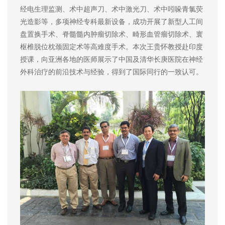
经电生理监测、术中超声刀、术中激光刀、术中吲哚青氯荧
光造影等，多项神经专科最新设备，成功开展了新型人工间
盘置换手术、脊髓髓内肿瘤切除术、畸形血管瘤切除术、寰
枢椎脱位枕颈固定术等高难度手术。本次王贵怀教授赴印度
授课，向亚洲各地的医师展示了中国及清华长庚医院在神经
外科治疗的前沿技术与经验，得到了国际同行的一致认可。