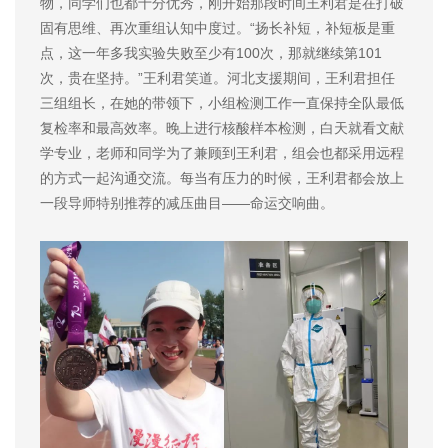
物，同学们也都十分优秀，刚开始那段时间王利君是在打破
固有思维、再次重组认知中度过。“扬长补短，补短板是重
点，这一年多我实验失败至少有100次，那就继续第101
次，贵在坚持。”王利君笑道。河北支援期间，王利君担任
三组组长，在她的带领下，小组检测工作一直保持全队最低
复检率和最高效率。晚上进行核酸样本检测，白天就看文献
学专业，老师和同学为了兼顾到王利君，组会也都采用远程
的方式一起沟通交流。每当有压力的时候，王利君都会放上
一段导师特别推荐的减压曲目——命运交响曲。