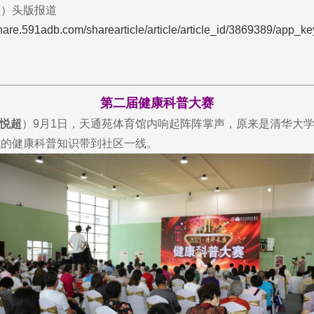
8期）头版报道
/share.591adb.com/sharearticle/article/article_id/3869389/a
第二届健康科普大赛
于悦超
）9月1日，天通苑体育馆内响起阵阵掌声，原来是清华大学
威的健康科普知识带到社区一线。