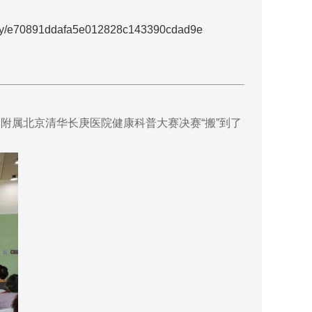
pp_key/e70891ddafa5e012828c143390cdad9e
附属北京清华长庚医院健康科普大赛决赛“搬”到了