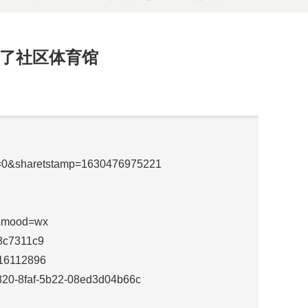
进了社区体育馆
id=0&sharetstamp=1630476975221
z&mood=wx
58c7311c9
316112896
-0820-8faf-5b22-08ed3d04b66c