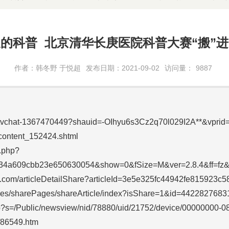
的科普 北京清华长庚医院科普大赛“搬”
作者：韩冬野 于悦超
发布日期：2021-09-02
访问量：
9887
ve/tvchat-1367470449?shauid=-OIhyu6s3Cz2q70l029I2A**&vpr
_content_152424.shtml
w.php?
734a609cbb23e650630054&show=0&fSize=M&ver=2.8.4&ff=f
th.com/articleDetailShare?articleId=3e5e325fc44942fe815923c
pages/sharePages/shareArticle/index?isShare=1&id=442282768
.php?s=/Public/newsview/nid/78880/uid/21752/device/00000000
1/86549.htm