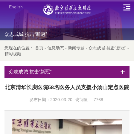
English
众志成城 抗击“新冠”
您现在的位置：
首页
-
信息动态
-
新闻专题
-
众志成城 抗击“新冠”
-
精彩视频
众志成城 抗击“新冠”
北京清华长庚医院58名医务人员支援小汤山定点医院
发布日期：2020-03-20
访问量：
7768