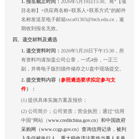
1.
报名截止时间：
2026年5月19日
15:30
。将“【项
目名称】+供应商名称+联系人+联系方式”的邮件
名称发送至电子邮箱sxca01303@btch.edu.cn，逾
期收到报名无效。
四、
递交材料及遴选
1.
递
交资料时间：
2026年5月20日下午
15:30
，所
有资料均请加盖公司公章，一式4份，一正三
副，
并将电子版扫描件储存之U盘中现场提交。
2.
提交资料内容（
参照遴选要求拟定参与文
件
）
：
(1) 提供具体实施方案及报价；
(2) 公司简介；公司资质；营业执照；
通过“信用
中国”网站（
www.creditchina.gov.cn）和中国政府
采购网（www.ccgp.gov.cn）查询信用记录，被列
入失信被执行人、重大税收违法案件当事人名单