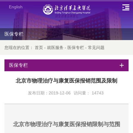
English
医保专栏
您现在的位置：
首页
-
就医服务
-
医保专栏
-
常见问题
医保专栏
北京市物理治疗与康复医保报销范围及限制
发布日期：2019-12-06
访问量：
14743
北京市
物理治疗与康复
医保
报销
限制
与
范围