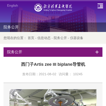
English
院务公开
您现在的位置：
首页
-
信息动态
-
院务公开
-
仪器设备
院务公开
西门子Artis zee III biplane导管机
发布日期：2021-08-02
访问量：
10245