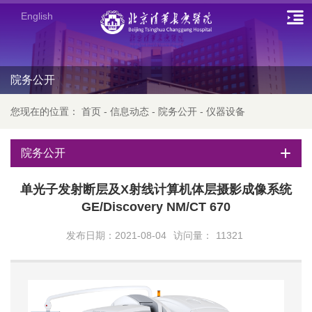
English
院务公开
您现在的位置：
首页
-
信息动态
-
院务公开
-
仪器设备
院务公开
单光子发射断层及X射线计算机体层摄影成像系统
GE/Discovery NM/CT 670
发布日期：2021-08-04
访问量：
11321