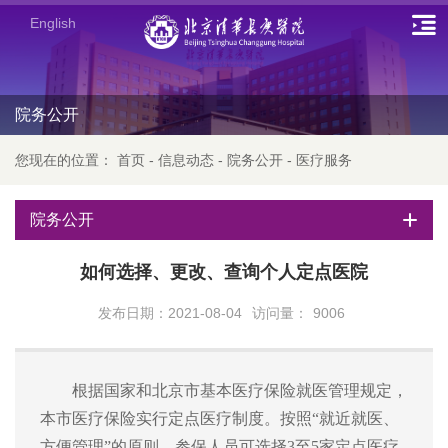
English
院务公开
您现在的位置：
首页
-
信息动态
-
院务公开
-
医疗服务
院务公开
如何选择、更改、查询个人定点医院
发布日期：2021-08-04
访问量：
9006
根据国家和北京市基本医疗保险就医管理规定，
本市医疗保险实行定点医疗制度。按照
“就近就医、
方便管理”的原则，参保人员可选择3至5家定点医疗