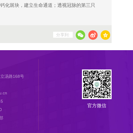
脉钙化斑块，建立生命通道；透视冠脉的第三只
分享到:
立汤路168号
.cn
45
官方微信
0
部