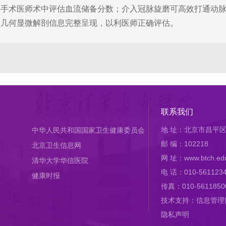
力手术医师术中评估血流储备分数；介入冠脉旋磨可高效打通动
和几何显微解剖信息完整呈现，以利医师正确评估。
联系我们
地 址：北京市昌平区
中华人民共和国国家卫生健康委员会
邮 编：102218
北京卫生信息网
网 址：www.btch.edu
清华大学华信医院
电 话：010-561123
健康时报
传真：010-5611850
技术支持：信息管理
隐私声明