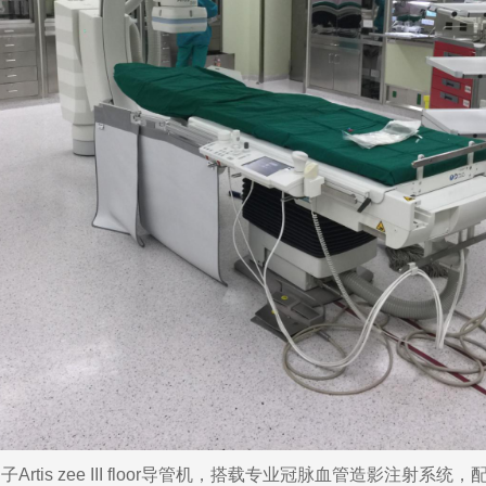
s zee III floor导管机，搭载专业冠脉血管造影注射系